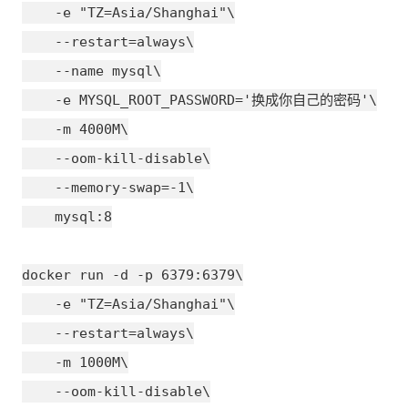
    -e "TZ=Asia/Shanghai"\

    --restart=always\

    --name mysql\

    -e MYSQL_ROOT_PASSWORD='换成你自己的密码'\

    -m 4000M\

    --oom-kill-disable\

    --memory-swap=-1\

    mysql:8

docker run -d -p 6379:6379\

    -e "TZ=Asia/Shanghai"\

    --restart=always\

    -m 1000M\

    --oom-kill-disable\
